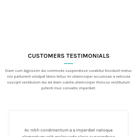
CUSTOMERS TESTIMONIALS
Diam cum dignissim dui commodo suspendisse curabitur tincidunt metus
nisi parturient volutpat libero tellus mi ullamcorper accumsan a vehicula
suscipit vestibulum dui ad diam cubilia ullamcorper rhoncus vestibulum
potenti mus convallis imperdiet.
Ac nibh condimentum a a imperdiet natoque
elementum velit malesuada class suspendisse