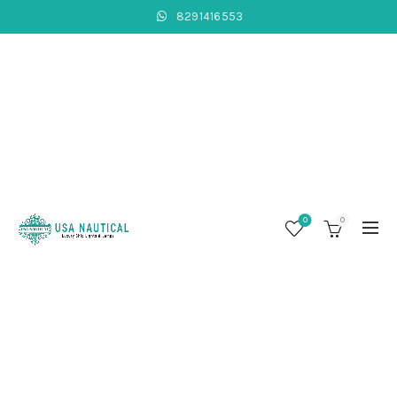
8291416553
0
0