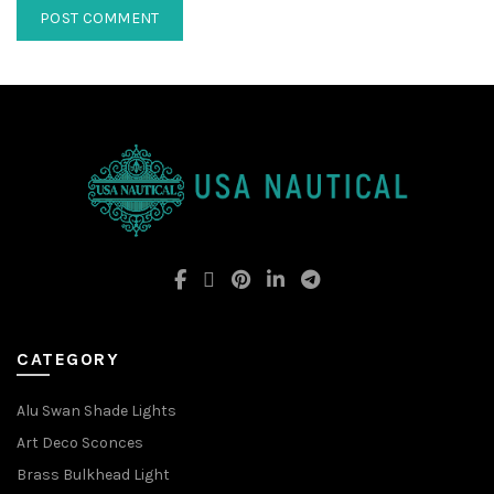
CATEGORY
Alu Swan Shade Lights
Art Deco Sconces
Brass Bulkhead Light