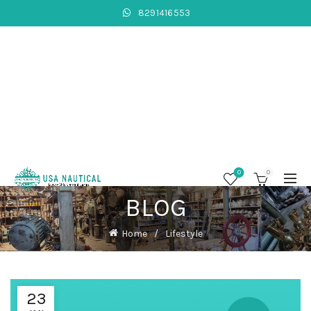
8291416553
0
0
BLOG
Home
Lifestyle
23